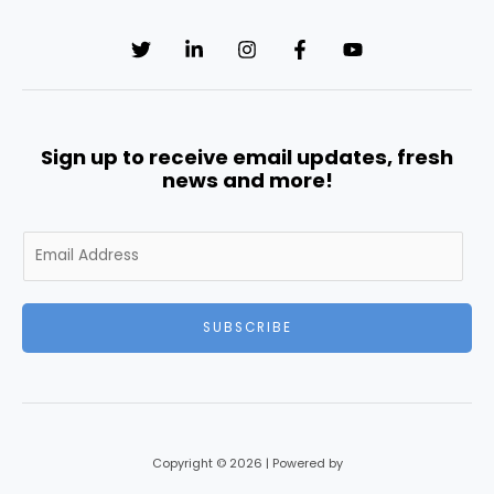
Sign up to receive email updates, fresh
news and more!
E
m
a
i
SUBSCRIBE
l
*
Copyright © 2026 | Powered by