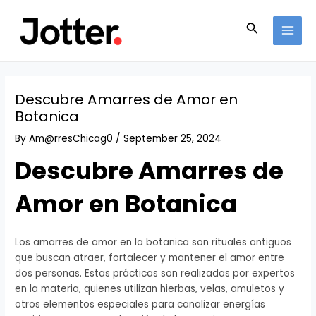
Skip
Post
MAI
to
navigation
Search
MEN
content
Descubre Amarres de Amor en
Botanica
By
Am@rresChicag0
/
September 25, 2024
Descubre Amarres de
Amor en Botanica
Los amarres de amor en la botanica son rituales antiguos
que buscan atraer, fortalecer y mantener el amor entre
dos personas. Estas prácticas son realizadas por expertos
en la materia, quienes utilizan hierbas, velas, amuletos y
otros elementos especiales para canalizar energías