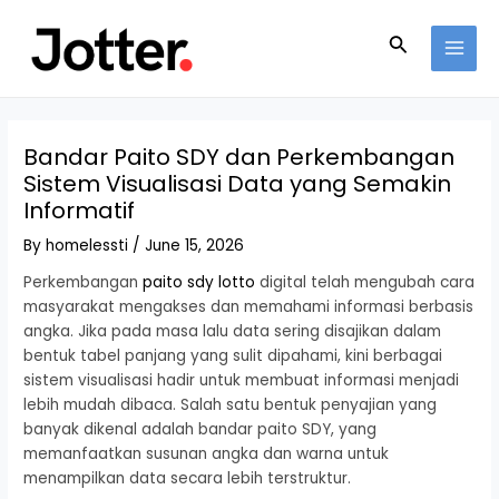
Skip
Post
MAI
to
navigation
Search
MEN
content
Bandar Paito SDY dan Perkembangan
Sistem Visualisasi Data yang Semakin
Informatif
By
homelessti
/
June 15, 2026
Perkembangan
paito sdy lotto
digital telah mengubah cara
masyarakat mengakses dan memahami informasi berbasis
angka. Jika pada masa lalu data sering disajikan dalam
bentuk tabel panjang yang sulit dipahami, kini berbagai
sistem visualisasi hadir untuk membuat informasi menjadi
lebih mudah dibaca. Salah satu bentuk penyajian yang
banyak dikenal adalah bandar paito SDY, yang
memanfaatkan susunan angka dan warna untuk
menampilkan data secara lebih terstruktur.