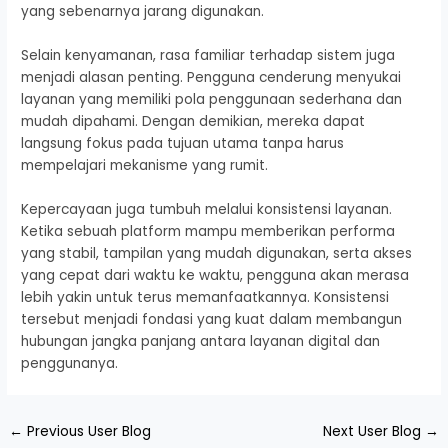
yang sebenarnya jarang digunakan.
Selain kenyamanan, rasa familiar terhadap sistem juga
menjadi alasan penting. Pengguna cenderung menyukai
layanan yang memiliki pola penggunaan sederhana dan
mudah dipahami. Dengan demikian, mereka dapat
langsung fokus pada tujuan utama tanpa harus
mempelajari mekanisme yang rumit.
Kepercayaan juga tumbuh melalui konsistensi layanan.
Ketika sebuah platform mampu memberikan performa
yang stabil, tampilan yang mudah digunakan, serta akses
yang cepat dari waktu ke waktu, pengguna akan merasa
lebih yakin untuk terus memanfaatkannya. Konsistensi
tersebut menjadi fondasi yang kuat dalam membangun
hubungan jangka panjang antara layanan digital dan
penggunanya.
←
Previous User Blog
Next User Blog
→