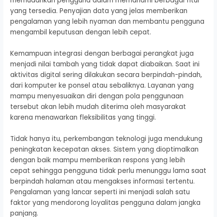
memudahkan pengguna dalam memahami berbagai fitur
yang tersedia. Penyajian data yang jelas memberikan
pengalaman yang lebih nyaman dan membantu pengguna
mengambil keputusan dengan lebih cepat.
Kemampuan integrasi dengan berbagai perangkat juga
menjadi nilai tambah yang tidak dapat diabaikan. Saat ini
aktivitas digital sering dilakukan secara berpindah-pindah,
dari komputer ke ponsel atau sebaliknya. Layanan yang
mampu menyesuaikan diri dengan pola penggunaan
tersebut akan lebih mudah diterima oleh masyarakat
karena menawarkan fleksibilitas yang tinggi.
Tidak hanya itu, perkembangan teknologi juga mendukung
peningkatan kecepatan akses. Sistem yang dioptimalkan
dengan baik mampu memberikan respons yang lebih
cepat sehingga pengguna tidak perlu menunggu lama saat
berpindah halaman atau mengakses informasi tertentu.
Pengalaman yang lancar seperti ini menjadi salah satu
faktor yang mendorong loyalitas pengguna dalam jangka
panjang.