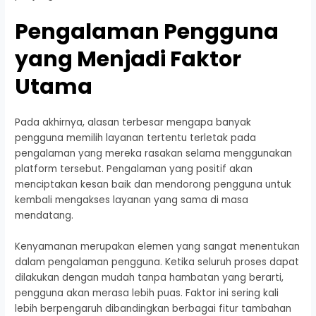
Pengalaman Pengguna
yang Menjadi Faktor
Utama
Pada akhirnya, alasan terbesar mengapa banyak
pengguna memilih layanan tertentu terletak pada
pengalaman yang mereka rasakan selama menggunakan
platform tersebut. Pengalaman yang positif akan
menciptakan kesan baik dan mendorong pengguna untuk
kembali mengakses layanan yang sama di masa
mendatang.
Kenyamanan merupakan elemen yang sangat menentukan
dalam pengalaman pengguna. Ketika seluruh proses dapat
dilakukan dengan mudah tanpa hambatan yang berarti,
pengguna akan merasa lebih puas. Faktor ini sering kali
lebih berpengaruh dibandingkan berbagai fitur tambahan