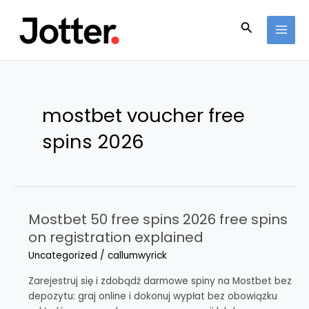
Skip
MAI
to
Search
MEN
content
mostbet voucher free
spins 2026
Mostbet 50 free spins 2026 free spins
Mostbet
50
on registration explained
free
Uncategorized
/
callumwyrick
spins
2026
Zarejestruj się i zdobądź darmowe spiny na Mostbet bez
free
depozytu: graj online i dokonuj wypłat bez obowiązku
spins