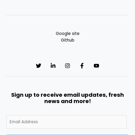
Google site
Github
Sign up to receive email updates, fresh
news and more!
E
m
a