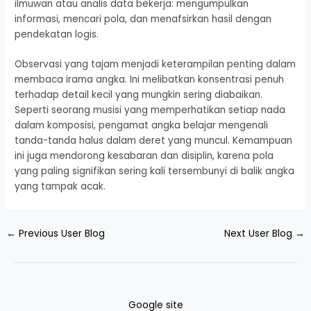
ilmuwan atau analis data bekerja: mengumpulkan
informasi, mencari pola, dan menafsirkan hasil dengan
pendekatan logis.
Observasi yang tajam menjadi keterampilan penting dalam
membaca irama angka. Ini melibatkan konsentrasi penuh
terhadap detail kecil yang mungkin sering diabaikan.
Seperti seorang musisi yang memperhatikan setiap nada
dalam komposisi, pengamat angka belajar mengenali
tanda-tanda halus dalam deret yang muncul. Kemampuan
ini juga mendorong kesabaran dan disiplin, karena pola
yang paling signifikan sering kali tersembunyi di balik angka
yang tampak acak.
←
Previous User Blog
Next User Blog
→
Google site