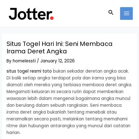
Skip
Post
MAI
to
navigation
Search
MEN
content
Situs Togel Hari Ini: Seni Membaca
Irama Deret Angka
By
homelessti
/
January 12, 2026
situs togel resmi toto
bukan sekadar deretan angka acak.
Di balik setiap angka terdapat pola dan irama yang bisa
diamati oleh mereka yang terbiasa membaca deret angka.
Mengamati keluaran ini secara rutin dapat memberikan
wawasan lebih dalam mengenai bagaimana angka muncul
dan berulang dalam sebuah rangkaian. Seni membaca
irama deret angka bukanlah tentang menebak atau
meramalkan secara pasti, melainkan tentang memahami
ritme dan hubungan antarangka yang muncul dari catatan
harian.