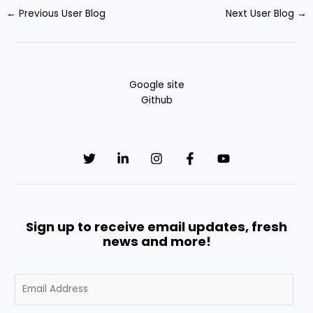
←
Previous User Blog
Next User Blog
→
Google site
Github
Sign up to receive email updates, fresh
news and more!
E
m
a