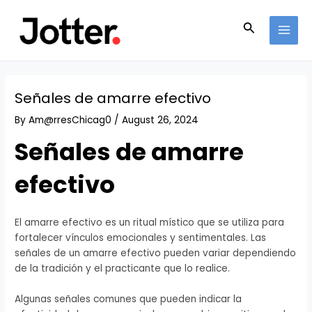
Skip
Post
MAI
to
navigation
Search
MEN
content
Señales de amarre efectivo
By
Am@rresChicag0
/
August 26, 2024
Señales de amarre
efectivo
El amarre efectivo es un ritual místico que se utiliza para
fortalecer vínculos emocionales y sentimentales. Las
señales de un amarre efectivo pueden variar dependiendo
de la tradición y el practicante que lo realice.
Algunas señales comunes que pueden indicar la