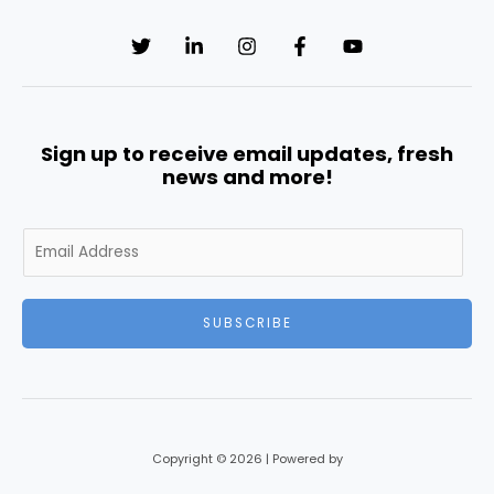
Sign up to receive email updates, fresh
news and more!
E
m
a
i
SUBSCRIBE
l
*
Copyright © 2026 | Powered by