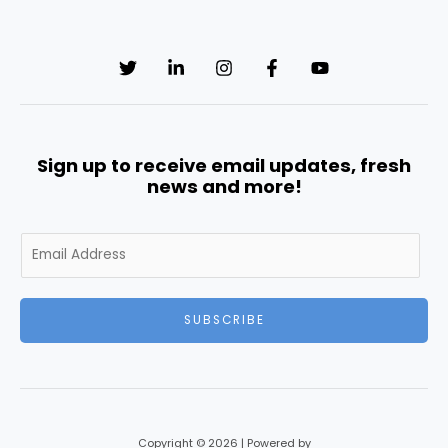
Sign up to receive email updates, fresh
news and more!
E
m
a
i
SUBSCRIBE
l
*
Copyright © 2026 | Powered by