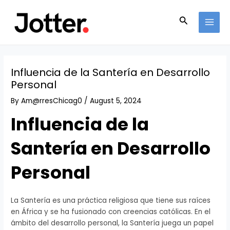
Skip
Post
MAI
to
navigation
Search
MEN
content
Influencia de la Santería en Desarrollo
Personal
By
Am@rresChicag0
/
August 5, 2024
Influencia de la
Santería en Desarrollo
Personal
La Santería es una práctica religiosa que tiene sus raíces
en África y se ha fusionado con creencias católicas. En el
ámbito del desarrollo personal, la Santería juega un papel