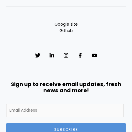
Google site
Github
Sign up to receive email updates, fresh
news and more!
E
m
a
i
SUBSCRIBE