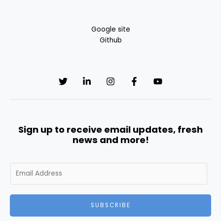
Google site
Github
Sign up to receive email updates, fresh
news and more!
E
m
a
i
SUBSCRIBE
l