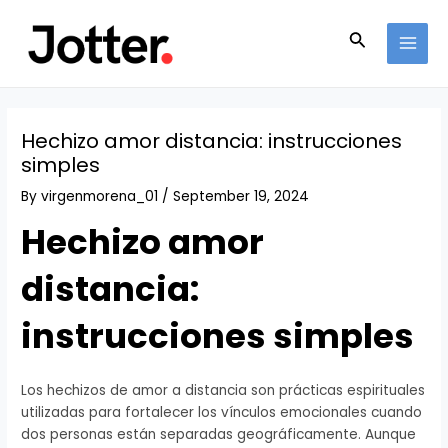
Skip
Post
MAI
to
navigation
Search
MEN
content
Hechizo amor distancia: instrucciones
simples
By
virgenmorena_01
/
September 19, 2024
Hechizo amor
distancia:
instrucciones simples
Los hechizos de amor a distancia son prácticas espirituales
utilizadas para fortalecer los vínculos emocionales cuando
dos personas están separadas geográficamente. Aunque