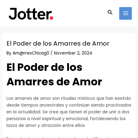
Skip
Post
MAI
to
navigation
Search
MEN
content
El Poder de los Amarres de Amor
By
Am@rresChicag0
/
November 2, 2024
El Poder de los
Amarres de Amor
Los amarres de amor son rituales místicos que han existido
desde tiempos ancestrales y continúan siendo practicados
en la actualidad. Se cree que tienen el poder de unir a dos
personas a nivel espiritual y emocional, fortaleciendo los
lazos de amor y atracción entre ellos.