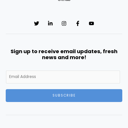
Sign up to receive email updates, fresh
news and more!
E
m
a
i
SUBSCRIBE
l
*