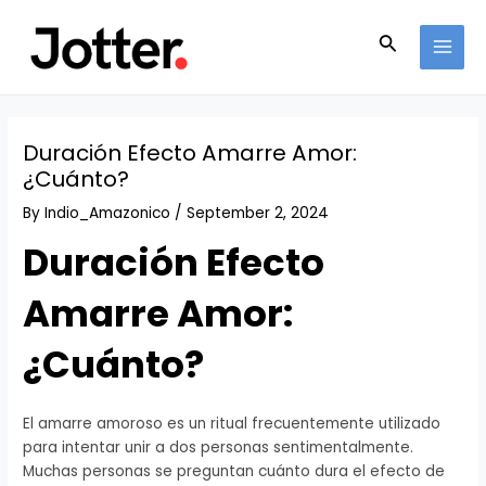
Skip
Post
MAI
to
navigation
Search
MEN
content
Duración Efecto Amarre Amor:
¿Cuánto?
By
Indio_Amazonico
/
September 2, 2024
Duración Efecto
Amarre Amor:
¿Cuánto?
El amarre amoroso es un ritual frecuentemente utilizado
para intentar unir a dos personas sentimentalmente.
Muchas personas se preguntan cuánto dura el efecto de