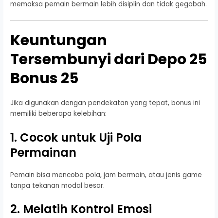
memaksa pemain bermain lebih disiplin dan tidak gegabah.
Keuntungan
Tersembunyi dari Depo 25
Bonus 25
Jika digunakan dengan pendekatan yang tepat, bonus ini
memiliki beberapa kelebihan:
1. Cocok untuk Uji Pola
Permainan
Pemain bisa mencoba pola, jam bermain, atau jenis game
tanpa tekanan modal besar.
2. Melatih Kontrol Emosi