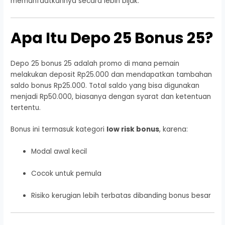
memanfaatkannya secara lebih bijak.
Apa Itu Depo 25 Bonus 25?
Depo 25 bonus 25 adalah promo di mana pemain
melakukan deposit Rp25.000 dan mendapatkan tambahan
saldo bonus Rp25.000. Total saldo yang bisa digunakan
menjadi Rp50.000, biasanya dengan syarat dan ketentuan
tertentu.
Bonus ini termasuk kategori
low risk bonus
, karena:
Modal awal kecil
Cocok untuk pemula
Risiko kerugian lebih terbatas dibanding bonus besar