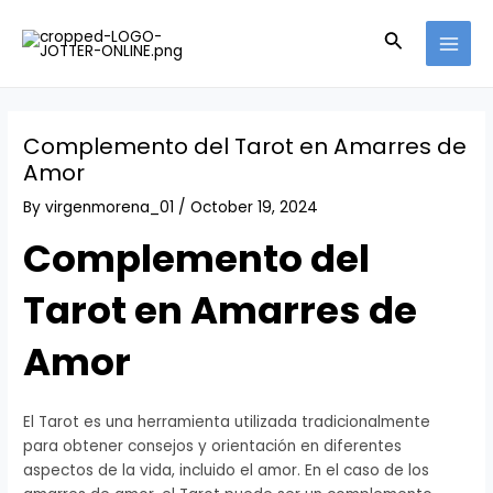
Skip
Post
MAI
to
navigation
Search
MEN
content
Complemento del Tarot en Amarres de
Amor
By
virgenmorena_01
/
October 19, 2024
Complemento del
Tarot en Amarres de
Amor
El Tarot es una herramienta utilizada tradicionalmente
para obtener consejos y orientación en diferentes
aspectos de la vida, incluido el amor. En el caso de los