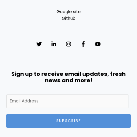
Google site
Github
Sign up to receive email updates, fresh
news and more!
E
m
a
i
SUBSCRIBE
l
*