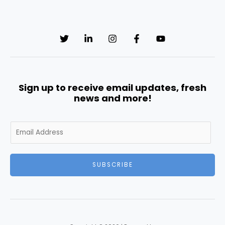
Sign up to receive email updates, fresh
news and more!
E
m
a
i
SUBSCRIBE
l
*