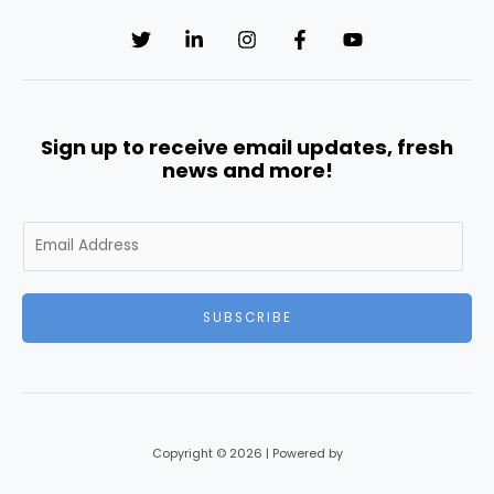
Sign up to receive email updates, fresh
news and more!
E
m
a
i
SUBSCRIBE
l
*
Copyright © 2026 | Powered by