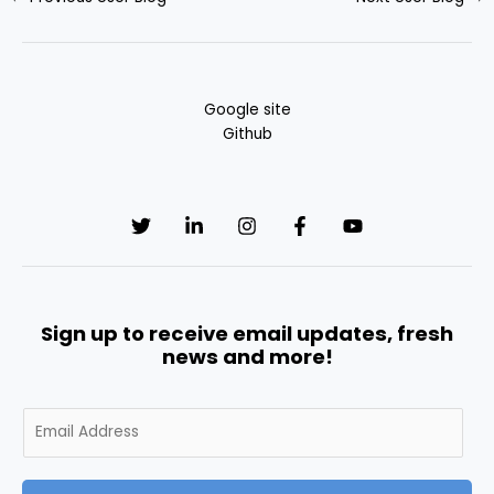
Google site
Github
Sign up to receive email updates, fresh
news and more!
E
m
a
i