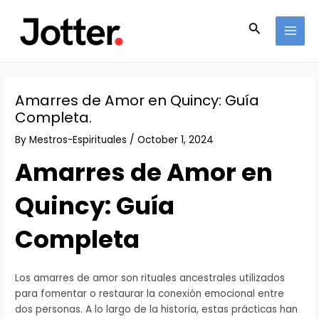
Skip
Post
MAI
to
navigation
Search
MEN
content
Amarres de Amor en Quincy: Guía
Completa.
By
Mestros-Espirituales
/
October 1, 2024
Amarres de Amor en
Quincy: Guía
Completa
Los amarres de amor son rituales ancestrales utilizados
para fomentar o restaurar la conexión emocional entre
dos personas. A lo largo de la historia, estas prácticas han