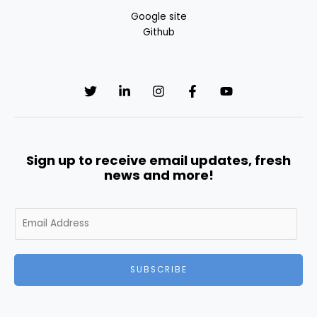
Google site
Github
Sign up to receive email updates, fresh
news and more!
E
m
a
i
SUBSCRIBE
l
*