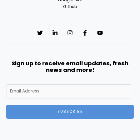
Github
Sign up to receive email updates, fresh
news and more!
E
m
a
i
SUBSCRIBE
l
*