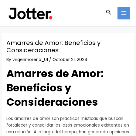
Skip
Post
MAI
to
navigation
Search
MEN
content
Amarres de Amor: Beneficios y
Consideraciones.
By
virgenmorena_01
/
October 21, 2024
Amarres de Amor:
Beneficios y
Consideraciones
Los amarres de amor son prácticas místicas que buscan
fortalecer y consolidar los lazos emocionales existentes en
una relación. A lo largo del tiempo, han generado opiniones