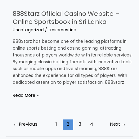
888Starz Official Casino Website –
888Starz
Official
Online Sportsbook in Sri Lanka
Casino
Uncategorized
/
tmsernestine
Website
–
888Starz has become one of the leading platforms in
Online
online sports betting and casino gaming, attracting
Sportsbook
thousands of players worldwide with its reliable services.
in
By merging classic betting formats with innovative tools
Sri
such as mobile apps and live streaming, 888Starz
Lanka
enhances the experience for all types of players. With
dedicated attention to player satisfaction, 888Starz
Read More »
←
Previous
1
2
3
4
Next
→