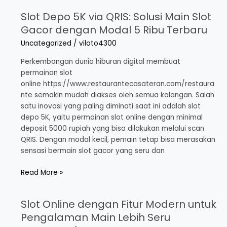
Slot Depo 5K via QRIS: Solusi Main Slot
Slot
Depo
Gacor dengan Modal 5 Ribu Terbaru
5K
Uncategorized
/
viloto4300
via
QRIS:
Perkembangan dunia hiburan digital membuat
Solusi
permainan slot
Main
online https://www.restaurantecasateran.com/restaura
Slot
nte semakin mudah diakses oleh semua kalangan. Salah
Gacor
satu inovasi yang paling diminati saat ini adalah slot
dengan
depo 5K, yaitu permainan slot online dengan minimal
Modal
deposit 5000 rupiah yang bisa dilakukan melalui scan
5
QRIS. Dengan modal kecil, pemain tetap bisa merasakan
Ribu
sensasi bermain slot gacor yang seru dan
Terbaru
Read More »
Slot Online dengan Fitur Modern untuk
Slot
Online
Pengalaman Main Lebih Seru
dengan