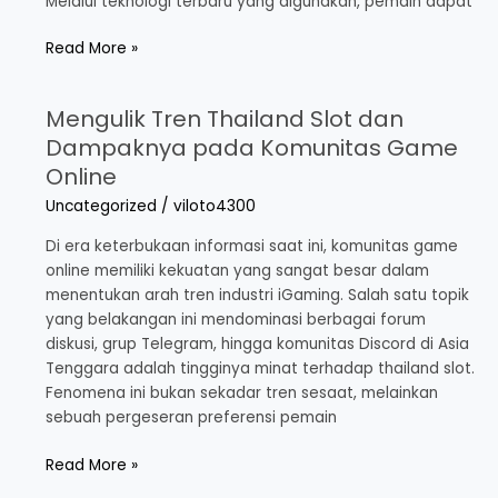
Melalui teknologi terbaru yang digunakan, pemain dapat
Read More »
Mengulik Tren Thailand Slot dan
Mengulik
Tren
Dampaknya pada Komunitas Game
Thailand
Online
Slot
Uncategorized
/
viloto4300
dan
Dampaknya
Di era keterbukaan informasi saat ini, komunitas game
pada
online memiliki kekuatan yang sangat besar dalam
Komunitas
menentukan arah tren industri iGaming. Salah satu topik
Game
yang belakangan ini mendominasi berbagai forum
Online
diskusi, grup Telegram, hingga komunitas Discord di Asia
Tenggara adalah tingginya minat terhadap thailand slot.
Fenomena ini bukan sekadar tren sesaat, melainkan
sebuah pergeseran preferensi pemain
Read More »