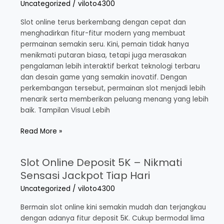
Uncategorized
/
viloto4300
Fitur
Modern
Slot online terus berkembang dengan cepat dan
untuk
menghadirkan fitur-fitur modern yang membuat
Pengalaman
permainan semakin seru. Kini, pemain tidak hanya
Main
menikmati putaran biasa, tetapi juga merasakan
Lebih
pengalaman lebih interaktif berkat teknologi terbaru
Seru
dan desain game yang semakin inovatif. Dengan
perkembangan tersebut, permainan slot menjadi lebih
menarik serta memberikan peluang menang yang lebih
baik. Tampilan Visual Lebih
Read More »
Slot Online Deposit 5K – Nikmati
Slot
Online
Sensasi Jackpot Tiap Hari
Deposit
Uncategorized
/
viloto4300
5K
–
Bermain slot online kini semakin mudah dan terjangkau
Nikmati
dengan adanya fitur deposit 5K. Cukup bermodal lima