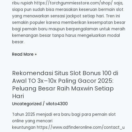
Sensasi
ribu rupiah https://torchgummiesstore.com/shop/ saja,
Jackpot
siapa pun sudah bisa merasakan keseruan bermain slot
Tiap
yang menawarkan sensasi jackpot setiap hari. Tren ini
Hari
semakin populer karena memberikan kesempatan besar
bagi pemain baru maupun berpengalaman untuk meraih
kemenangan besar tanpa harus mengeluarkan modal
besar.
Read More »
Rekomendasi Situs Slot Bonus 100 di
Rekomendasi
Situs
Awal TO 3x–10x Paling Gacor 2025:
Slot
Peluang Besar Raih Maxwin Setiap
Bonus
Hari
100
Uncategorized
/
viloto4300
di
Awal
Tahun 2025 menjadi era baru bagi para pemain slot
TO
online yang mencari
3x–
keuntungan https://www.adfinderonline.com/contact_u
10x