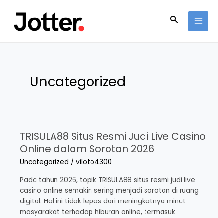
Skip
Post
MAI
to
pagination
Search
MEN
content
Uncategorized
TRISULA88 Situs Resmi Judi Live Casino
TRISULA88
Situs
Online dalam Sorotan 2026
Resmi
Uncategorized
/
viloto4300
Judi
Live
Pada tahun 2026, topik TRISULA88 situs resmi judi live
Casino
casino online semakin sering menjadi sorotan di ruang
Online
digital. Hal ini tidak lepas dari meningkatnya minat
dalam
masyarakat terhadap hiburan online, termasuk