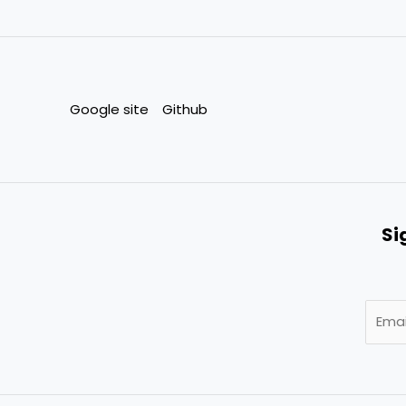
Google site
Github
Si
E
m
a
i
l