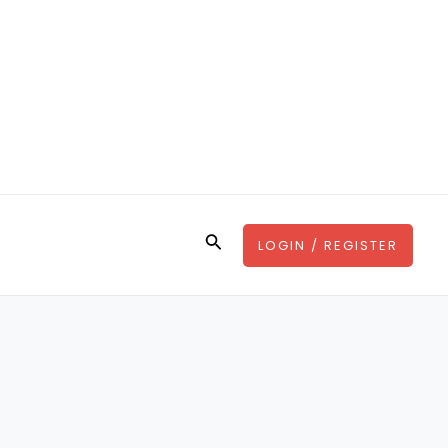
Search
LOGIN / REGISTER