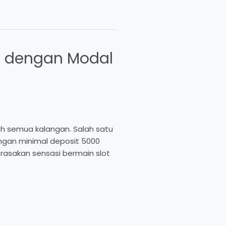
or dengan Modal
h semua kalangan. Salah satu
dengan minimal deposit 5000
erasakan sensasi bermain slot