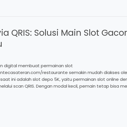
via QRIS: Solusi Main Slot Gac
u
n digital membuat permainan slot
rantecasateran.com/restaurante semakin mudah diakses ole
i saat ini adalah slot depo 5K, yaitu permainan slot online 
melalui scan QRIS. Dengan modal kecil, pemain tetap bisa m